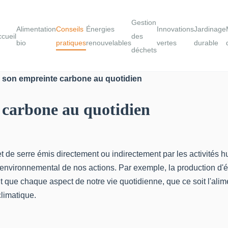
Gestion
Alimentation
Conseils
Énergies
Innovations
Jardinage
cueil
des
bio
pratiques
renouvelables
vertes
durable
déchets
son empreinte carbone au quotidien
carbone au quotidien
fet de serre émis directement ou indirectement par les activit
vironnemental de nos actions. Par exemple, la production d'élect
nt que chaque aspect de notre vie quotidienne, que ce soit l'ali
limatique.