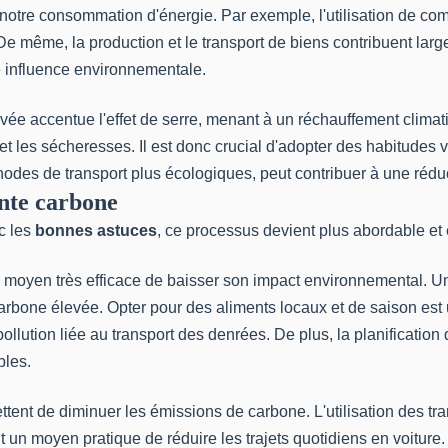
notre consommation d'énergie. Par exemple, l'utilisation de com
 même, la production et le transport de biens contribuent larg
e influence environnementale.
vée accentue l'effet de serre, menant à un réchauffement clim
les sécheresses. Il est donc crucial d'adopter des habitudes vi
hodes de transport plus écologiques, peut contribuer à une rédu
inte carbone
c les
bonnes astuces
, ce processus devient plus abordable et 
n moyen très efficace de baisser son impact environnemental. U
carbone élevée. Opter pour des aliments locaux et de saison es
llution liée au transport des denrées. De plus, la planification 
bles.
ent de diminuer les émissions de carbone. L'utilisation des tra
ent un moyen pratique de réduire les trajets quotidiens en voitur