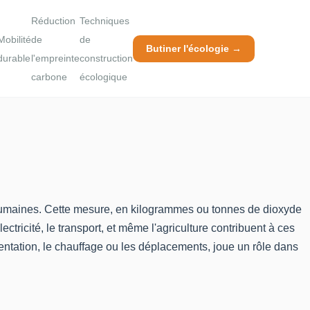
Réduction
Techniques
Mobilité
de
de
Butiner l'écologie →
durable
l'empreinte
construction
carbone
écologique
és humaines. Cette mesure, en kilogrammes ou tonnes de dioxyde
ricité, le transport, et même l'agriculture contribuent à ces
mentation, le chauffage ou les déplacements, joue un rôle dans